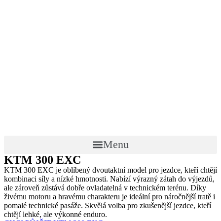
Menu
KTM 300 EXC
KTM 300 EXC je oblíbený dvoutaktní model pro jezdce, kteří chtějí
kombinaci síly a nízké hmotnosti. Nabízí výrazný zátah do výjezdů,
ale zároveň zůstává dobře ovladatelná v technickém terénu. Díky
živému motoru a hravému charakteru je ideální pro náročnější tratě i
pomalé technické pasáže. Skvělá volba pro zkušenější jezdce, kteří
chtějí lehké, ale výkonné enduro.