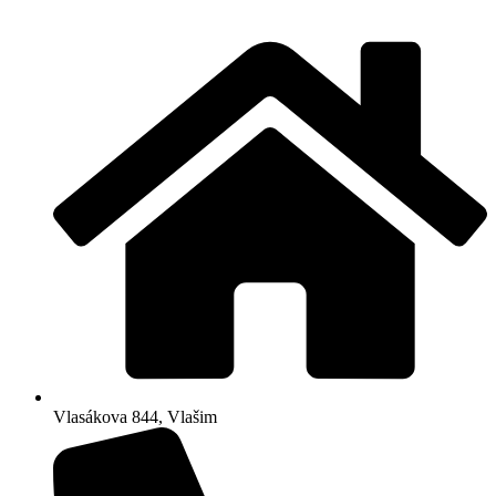
Skip
to
content
Vlasákova 844, Vlašim