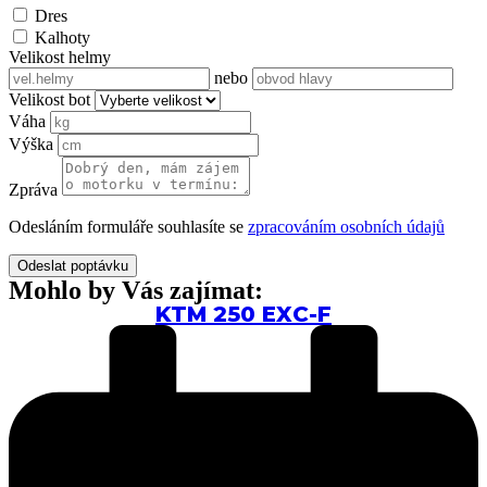
Dres
Kalhoty
Velikost helmy
nebo
Velikost bot
Váha
Výška
Zpráva
Odesláním formuláře souhlasíte se
zpracováním osobních údajů
Mohlo by Vás zajímat:
KTM 250 EXC-F