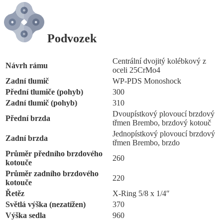
Podvozek
Centrální dvojitý kolébkový z
Návrh rámu
oceli 25CrMo4
Zadní tlumič
WP-PDS Monoshock
Přední tlumiče (pohyb)
300
Zadní tlumič (pohyb)
310
Dvoupístkový plovoucí brzdový
Přední brzda
třmen Brembo, brzdový kotouč
Jednopístkový plovoucí brzdový
Zadní brzda
třmen Brembo, brzdo
Průměr předního brzdového
260
kotouče
Průměr zadního brzdového
220
kotouče
Řetěz
X-Ring 5/8 x 1/4″
Světlá výška (nezatížen)
370
Výška sedla
960