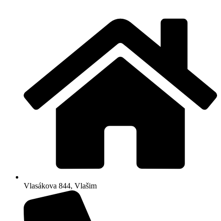
Skip
to
content
Vlasákova 844, Vlašim